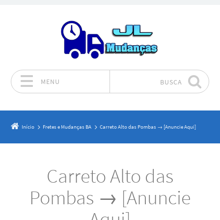
MENU
BUSCA
Pular para o conteúdo
Início
Fretes e Mudanças BA
Carreto Alto das Pombas → [Anuncie Aqui]
Carreto Alto das
Pombas → [Anuncie
Aqui]