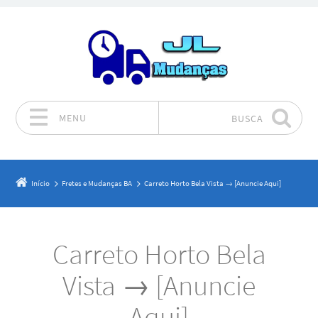
MENU
BUSCA
Pular para o conteúdo
Início
Fretes e Mudanças BA
Carreto Horto Bela Vista → [Anuncie Aqui]
Carreto Horto Bela
Vista → [Anuncie
Aqui]