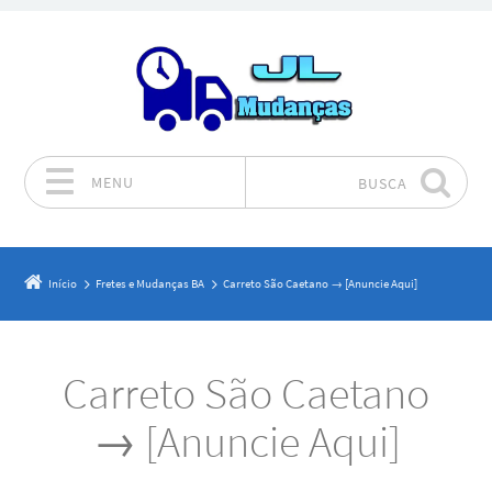
MENU
BUSCA
Pular para o conteúdo
Início
Fretes e Mudanças BA
Carreto São Caetano → [Anuncie Aqui]
Carreto São Caetano
→ [Anuncie Aqui]