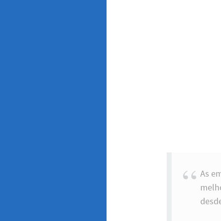
As e
melho
desde