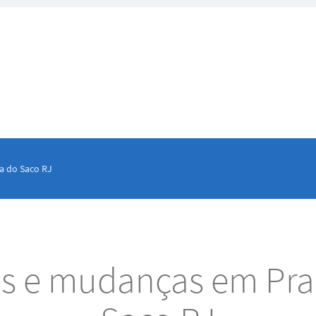
a do Saco RJ
es e mudanças em Pra