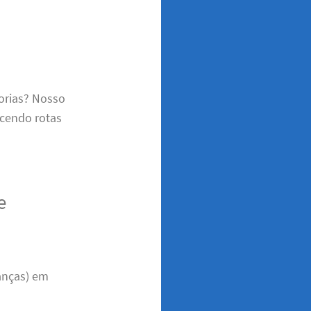
orias? Nosso
ecendo rotas
e
anças) em