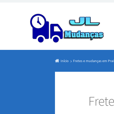
Início
Fretes e mudanças em Prai
Fret