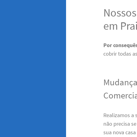
Nossos 
em Pra
Por consequê
cobrir todas a
Mudanças
Comercia
Realizamos a 
não precisa s
sua nova casa 