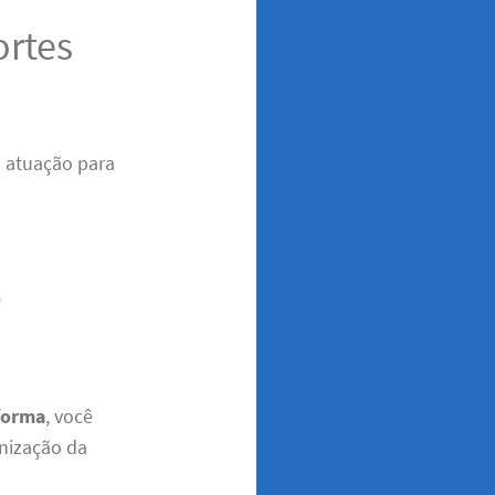
ortes
a atuação para
e
forma
, você
anização da