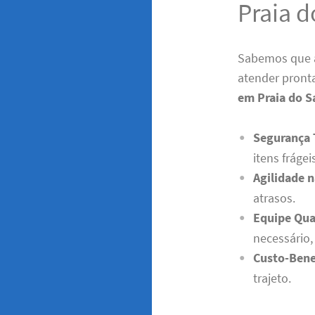
Praia d
Sabemos que a
atender pront
em Praia do S
Segurança 
itens frágei
Agilidade n
atrasos.
Equipe Qual
necessário
Custo-Bene
trajeto.