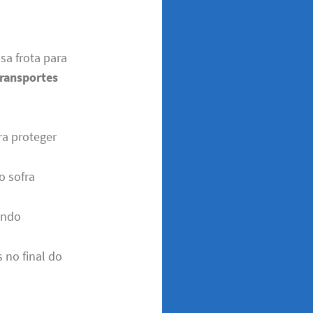
sa frota para
transportes
a proteger
o sofra
ando
 no final do