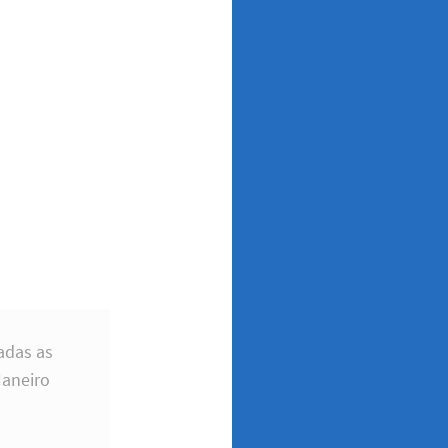
adas as
Janeiro