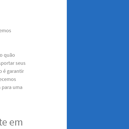
zemos
 o quão
sportar seus
o é garantir
recemos
a para uma
ete em