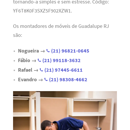
tornando-a simples e sem estresse. Código:
YF6T8K0F3SXZ5F902XZW1.
Os montadores de móveis de Guadalupe RJ
são:
Nogueira →
(21) 96821-0645
Fábio →
(21) 99118-3632
Rafael →
(21) 97445-6611
Evandro →
(21) 98308-4662