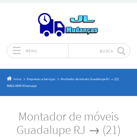
MENU
BUSCA
Pular para o conteúdo
Início
Empresas e Serviços
Montador de móveis Guadalupe RJ → (21)
96821-0645 Whatsapp
Montador de móveis
Guadalupe RJ → (21)