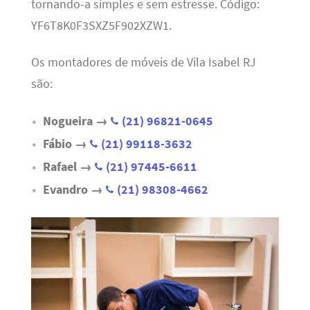
tornando-a simples e sem estresse. Código:
YF6T8K0F3SXZ5F902XZW1.
Os montadores de móveis de Vila Isabel RJ
são:
Nogueira →
(21) 96821-0645
Fábio →
(21) 99118-3632
Rafael →
(21) 97445-6611
Evandro →
(21) 98308-4662