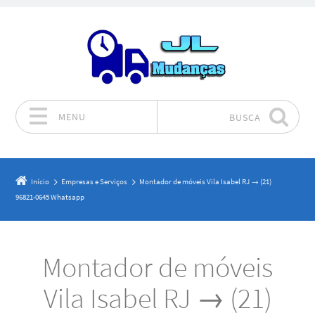
MENU
BUSCA
Pular para o conteúdo
Início
Empresas e Serviços
Montador de móveis Vila Isabel RJ → (21)
96821-0645 Whatsapp
Montador de móveis
Vila Isabel RJ → (21)