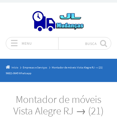
MENU
BUSCA
Pular para o conteúdo
Início
Empresas e Serviços
Montador de móveis Vista Alegre RJ → (21)
96821-0645 Whatsapp
Montador de móveis
Vista Alegre RJ → (21)