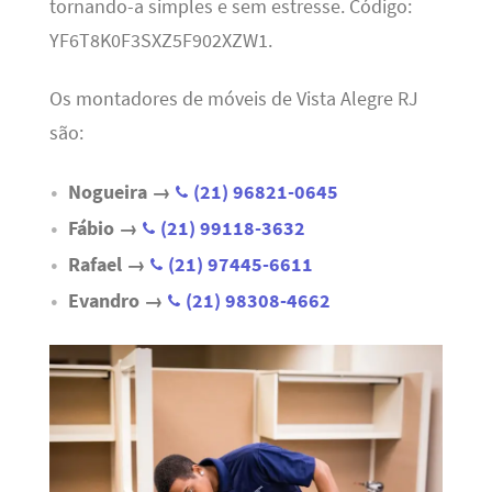
tornando-a simples e sem estresse. Código:
YF6T8K0F3SXZ5F902XZW1.
Os montadores de móveis de Vista Alegre RJ
são:
Nogueira →
(21) 96821-0645
Fábio →
(21) 99118-3632
Rafael →
(21) 97445-6611
Evandro →
(21) 98308-4662